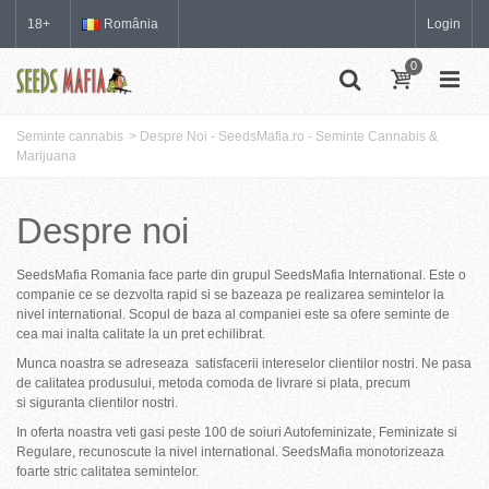
18+
România
Login
0
Seminte cannabis
>
Despre Noi - SeedsMafia.ro - Seminte Cannabis &
Marijuana
Despre noi
SeedsMafia Romania face parte din grupul SeedsMafia International. Este o
companie ce se dezvolta rapid si se bazeaza pe realizarea semintelor la
nivel international. Scopul de baza al companiei este sa ofere seminte de
cea mai inalta calitate la un pret echilibrat.
Munca noastra
se adreseaza
satisfacerii
intereselor
clientilor nostri.
N
e pasa
de
calitatea produsului, metoda comoda de livrare si plata
,
precum
si
siguranta
clientilor nostri
.
In oferta noastra veti gasi peste 100 de soiuri Autofeminizate, Feminizate si
Regulare, recunoscute la nivel international. SeedsMafia monotorizeaza
foarte stric calitatea semintelor.