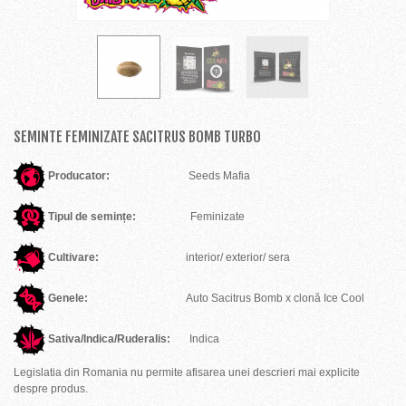
SEMINTE FEMINIZATE SACITRUS BOMB TURBO
Producator:
Seeds Mafia
Tipul de semințe:
Feminizate
Cultivare:
interior/ exterior/ sera
Genele:
Auto Sacitrus Bomb x clonă Ice Cool
Sativa/Indica/Ruderalis:
Indica
Legislatia din Romania nu permite afisarea unei descrieri mai explicite
despre produs.