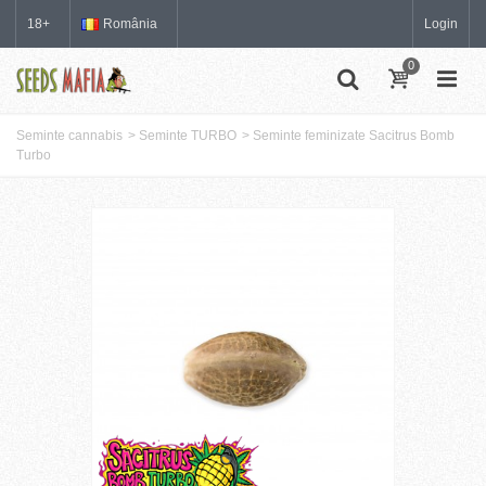
18+
România
Login
0
Seminte cannabis
>
Seminte TURBO
>
Seminte feminizate Sacitrus Bomb
Turbo