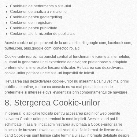
Cookie-uri de performanta a site-ului
Cookie-uri de analiza a vizitatorilor
Cookie-uri pentru geotargetting
Cookie-uri de inregistrare
Cookie-uri pentru publicitate
Cookie-uri ale furnizorilor de publicitate
Aceste cookie-uri pot proveni de la urmatorii terti: google.com, facebook.com,
twitter.com, plus.google.com, conectoo.ro, altii.
Cookie-urile reprezinta punctul central al functionarii eficiente a Internetului,
ajutand la generarea unei experiente de navigare prietenoase si adaptata
preferintelor si intereselor fiecarui utilizator. Refuzarea sau dezactivarea
cookie-urilor pot face unele site-uri imposibil de folosit.
Refuzarea sau dezactivarea cookie-urilor nu inseamna ca nu veti mai primi
publicitate online, ci doar ca aceasta nu va mai putea tine cont de
preferintele si interesele dvs, evidentiate prin comportamentul de navigare.
8. Stergerea Cookie-urilor
In general, o aplicatie folosita pentru accesarea paginilor web permite
salvarea Cookie-urilor pe terminal in mod implicit. Aceste setari pot fi
schimbate in asa fel incat administrarea automata a Cookie-urilor sa fie
blocata de browser-ul web sau utilizatorul sa fie informat de fiecare data
cand Cookie-uri sunt trimise catre terminalul sau. Informatii detaliate despre