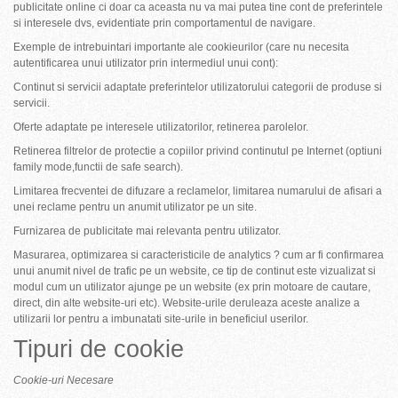
publicitate online ci doar ca aceasta nu va mai putea tine cont de preferintele
si interesele dvs, evidentiate prin comportamentul de navigare.
Exemple de intrebuintari importante ale cookieurilor (care nu necesita
autentificarea unui utilizator prin intermediul unui cont):
Continut si servicii adaptate preferintelor utilizatorului categorii de produse si
servicii.
Oferte adaptate pe interesele utilizatorilor, retinerea parolelor.
Retinerea filtrelor de protectie a copiilor privind continutul pe Internet (optiuni
family mode,functii de safe search).
Limitarea frecventei de difuzare a reclamelor, limitarea numarului de afisari a
unei reclame pentru un anumit utilizator pe un site.
Furnizarea de publicitate mai relevanta pentru utilizator.
Masurarea, optimizarea si caracteristicile de analytics ? cum ar fi confirmarea
unui anumit nivel de trafic pe un website, ce tip de continut este vizualizat si
modul cum un utilizator ajunge pe un website (ex prin motoare de cautare,
direct, din alte website-uri etc). Website-urile deruleaza aceste analize a
utilizarii lor pentru a imbunatati site-urile in beneficiul userilor.
Tipuri de cookie
Cookie-uri Necesare