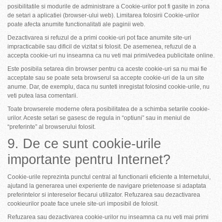
posibilitatile si modurile de administrare a Cookie-urilor pot fi gasite in zona
de setari a aplicatiei (browser-ului web). Limitarea folosirii Cookie-urilor
poate afecta anumite functionalitati ale paginii web.
Dezactivarea si refuzul de a primi cookie-uri pot face anumite site-uri
impracticabile sau dificil de vizitat si folosit. De asemenea, refuzul de a
accepta cookie-uri nu inseamna ca nu veti mai primi/vedea publicitate online.
Este posibila setarea din browser pentru ca aceste cookie-uri sa nu mai fie
acceptate sau se poate seta browserul sa accepte cookie-uri de la un site
anume. Dar, de exemplu, daca nu sunteti inregistat folosind cookie-urile, nu
veti putea lasa comentarii.
Toate browserele moderne ofera posibilitatea de a schimba setarile cookie-
urilor. Aceste setari se gasesc de regula in “optiuni” sau in meniul de
“preferinte” al browserului folosit.
9. De ce sunt cookie-urile
importante pentru Internet?
Cookie-urile reprezinta punctul central al functionarii eficiente a Internetului,
ajutand la generarea unei experiente de navigare prietenoase si adaptata
preferintelor si intereselor fiecarui utilizator. Refuzarea sau dezactivarea
cookieurilor poate face unele site-uri imposibil de folosit.
Refuzarea sau dezactivarea cookie-urilor nu inseamna ca nu veti mai primi