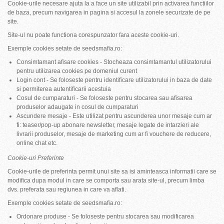
Cookie-urile necesare ajuta la a face un site utilizabil prin activarea functiilor
de baza, precum navigarea in pagina si accesul la zonele securizate de pe
site.
Site-ul nu poate functiona corespunzator fara aceste cookie-uri.
Exemple cookies setate de seedsmafia.ro:
Consimtamant afisare cookies - Stocheaza consimtamantul utilizatorului
pentru utilizarea cookies pe domeniul curent
Login cont - Se foloseste pentru identificare utilizatorului in baza de date
si permiterea autentificarii acestuia
Cosul de cumparaturi - Se foloseste pentru stocarea sau afisarea
produselor adaugate in cosul de cumparaturi
Ascundere mesaje - Este utilizat pentru ascunderea unor mesaje cum ar
fi: teaser/pop-up abonare newsletter, mesaje legate de intarzieri ale
livrarii produselor, mesaje de marketing cum ar fi vouchere de reducere,
online chat etc.
Cookie-uri Preferinte
Cookie-urile de preferinta permit unui site sa isi aminteasca informatii care se
modifica dupa modul in care se comporta sau arata site-ul, precum limba
dvs. preferata sau regiunea in care va aflati.
Exemple cookies setate de seedsmafia.ro:
Ordonare produse - Se foloseste pentru stocarea sau modificarea