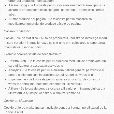
ordonarii produselor din categorii
Afisare listing - Se foloseste pentru stocarea sau modificarea tipului de
afisare al produselor ales in categorii, de exemplu: format lista, format
tabel.
Numar produse per pagina - Se foloseste pentru stocarea sau
modificarea numarului de produse afisate pe pagina
Cookie-uri Statistici
Cookie-urile de statistica ii ajuta pe proprietarii unui site sa inteleaga modul
in care vizitatorii interactioneaza cu site-urile prin colectarea si raportarea
informatiilor in mod anonim.
Exemple cookies setate de seedsmafia.ro:
Referral (ref) - Se foloseste pentru stocarea mediului de promovare din
care utilizatorul a accesat acest website
Analytics - Se foloseste pentru a masura traficul generat pe website si
pentru a intelege cum interactioneaza utilizatorii cu website-ul
Experimente - Se foloseste pentru afisarea unui alt tip de continut in
website pentru imbunatatirea experientei utilizatorului
Afiliere - Se foloseste pentru stocarea afiliatului prin intermediul caruia
utilizatorul a ajuns pe website si a finalizat comanda
Cookie-uri Marketing
Cookie-urile de marketing sunt utilizate pentru a-i urmari pe utilizatori de la
un site la altul.