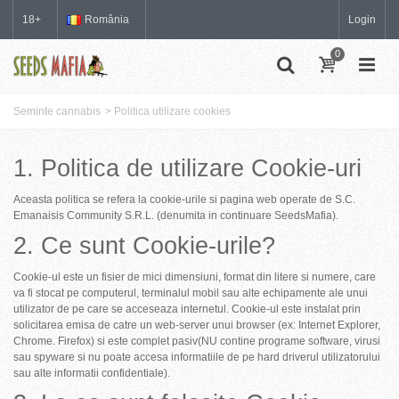
18+
România
Login
0
Seminte cannabis
>
Politica utilizare cookies
1. Politica de utilizare Cookie-uri
Aceasta politica se refera la cookie-urile si pagina web operate de S.C.
Emanaisis Community S.R.L. (denumita in continuare SeedsMafia).
2. Ce sunt Cookie-urile?
Cookie-ul este un fisier de mici dimensiuni, format din litere si numere, care
va fi stocat pe computerul, terminalul mobil sau alte echipamente ale unui
utilizator de pe care se acceseaza internetul. Cookie-ul este instalat prin
solicitarea emisa de catre un web-server unui browser (ex: Internet Explorer,
Chrome. Firefox) si este complet pasiv(NU contine programe software, virusi
sau spyware si nu poate accesa informatiile de pe hard driverul utilizatorului
sau alte informatii confidentiale).