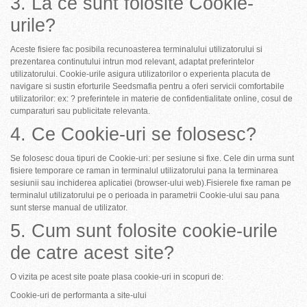
3. La ce sunt folosite Cookie-
urile?
Aceste fisiere fac posibila recunoasterea terminalului utilizatorului si
prezentarea continutului intrun mod relevant, adaptat preferintelor
utilizatorului. Cookie-urile asigura utilizatorilor o experienta placuta de
navigare si sustin eforturile Seedsmafia pentru a oferi servicii comfortabile
utilizatorilor: ex: ? preferintele in materie de confidentialitate online, cosul de
cumparaturi sau publicitate relevanta.
4. Ce Cookie-uri se folosesc?
Se folosesc doua tipuri de Cookie-uri: per sesiune si fixe. Cele din urma sunt
fisiere temporare ce raman in terminalul utilizatorului pana la terminarea
sesiunii sau inchiderea aplicatiei (browser-ului web).Fisierele fixe raman pe
terminalul utilizatorului pe o perioada in parametrii Cookie-ului sau pana
sunt sterse manual de utilizator.
5. Cum sunt folosite cookie-urile
de catre acest site?
O vizita pe acest site poate plasa cookie-uri in scopuri de:
Cookie-uri de performanta a site-ului