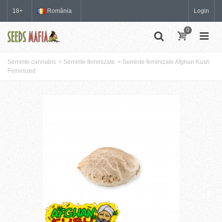
18+
România
Login
0
Seminte cannabis
>
Seminte feminizate
>
Seminte feminizate Afghan Kush
Feminized