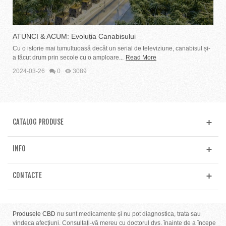
ATUNCI & ACUM: Evoluția Canabisului
Cu o istorie mai tumultuoasă decât un serial de televiziune, canabisul și-
a făcut drum prin secole cu o amploare...
Read More
2024-03-26
0
3089
CATALOG PRODUSE
INFO
CONTACTE
Produsele CBD
nu sunt medicamente și nu pot diagnostica, trata sau
vindeca afecțiuni. Consultați-vă mereu cu doctorul dvs. înainte de a începe