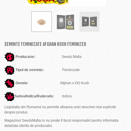
SEMINTE FEMINIZATE AFGHAN KUSH FEMINIZED
Producator:
Seeds Mafia
Tipul de semințe:
Feminizate
Genele:
Afghan x OG Kush
Sativa/Indica/Ruderalis:
Indica
Legislatia din Romania nu permite afisarea unei descrieri mai explicite
despre produs.
Magazinul SeedsMafia.ro nu poate fi facut responsabil pentru informatia
detaliata oferita de producator.