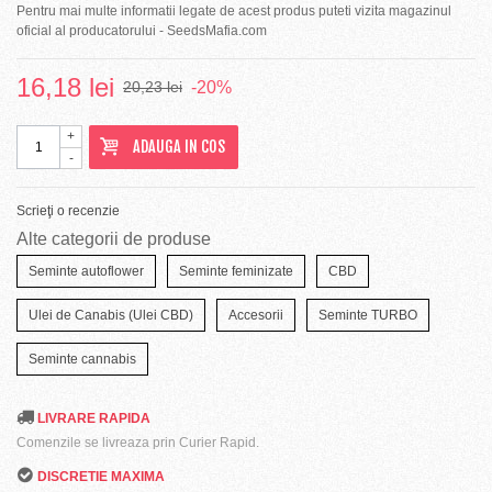
Pentru mai multe informatii legate de acest produs puteti vizita magazinul
oficial al producatorului - SeedsMafia.com
16,18 lei
-20%
20,23 lei
+
ADAUGA IN COS
-
Scrieţi o recenzie
Alte categorii de produse
Seminte autoflower
Seminte feminizate
CBD
Ulei de Canabis (Ulei CBD)
Accesorii
Seminte TURBO
Seminte cannabis
LIVRARE RAPIDA
Comenzile se livreaza prin Curier Rapid.
DISCRETIE MAXIMA