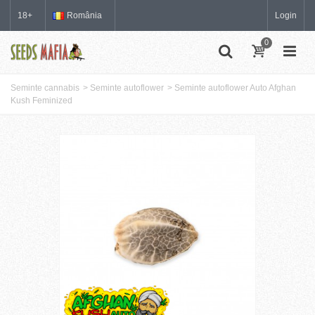
18+
România
Login
0
Seminte cannabis
>
Seminte autoflower
>
Seminte autoflower Auto Afghan
Kush Feminized