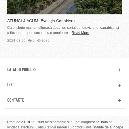
ATUNCI & ACUM: Evoluția Canabisului
Cu o istorie mai tumultuoasă decât un serial de televiziune, canabisul și-
a făcut drum prin secole cu o amploare...
Read More
2024-03-26
0
3089
CATALOG PRODUSE
INFO
CONTACTE
Produsele CBD
nu sunt medicamente și nu pot diagnostica, trata sau
vindeca afecțiuni. Consultați-vă mereu cu doctorul dvs. înainte de a începe