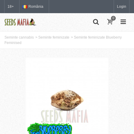
18+
România
Login
0
Seminte cannabis
>
Seminte feminizate
>
Seminte feminizate Blueberry
Feminised