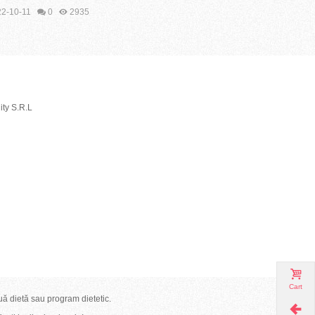
2-10-11
0
2935
2022-08-25
ty S.R.L
Cart
uă dietă sau program dietetic.