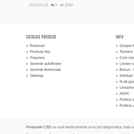
2024-03-26
0
3089
CATALOG PRODUSE
INFO
»
Reduceri
»
Despre N
»
Produse Noi
»
Termeni s
»
Populare
»
Cum coma
»
Seminte autoflower
»
Livrare s
»
Seminte feminizate
»
Bonus - 
»
Sitemap
»
Intrebari
»
N-ati ga
»
Urmarir
»
ANPC
»
Politica 
»
Politica 
Produsele CBD
nu sunt medicamente și nu pot diagnostica, trata sa