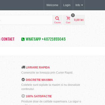
Welcome
Login
Info
0
0,00 lei
Cauta
Cart
CONTACT
WHATSAPP +40721855045
LIVRARE RAPIDA
Comenzile se livreaza prin Curier Rapid.
DISCRETIE MAXIMA
Coletele sunt sigilate la maxim si nu dezvaluie
continutul.
100% SATISFACTIE
Produse doar de calitate superioara. La sigur o