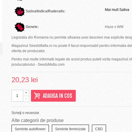
Mai mult Sativa
Sativa/Indica/Ruderalis:
Genele:
Haze x WW
Legislatia din Romania nu permite afisarea unei descrieri mai explicite des
Magazinul SeedsMafia.ro nu poate fi facut responsabil pentru informatia det
oferita de producator.
Pentru mai multe informatii legate de acest produs puteti vizita magazinul ofi
producatorului - SeedsMafia.com
20,23 lei
+
ADAUGA IN COS
-
Scrieţi o recenzie
Alte categorii de produse
Seminte autoflower
Seminte feminizate
CBD