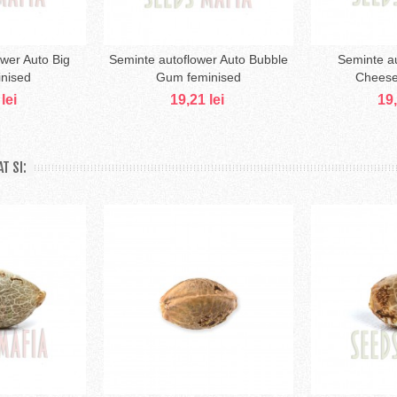
wer Auto Big
Seminte autoflower Auto Bubble
Seminte au
ă în coş
Adaugă în coş
Ad
inised
Gum feminised
Cheese
lei
19,21 lei
19,
T SI: