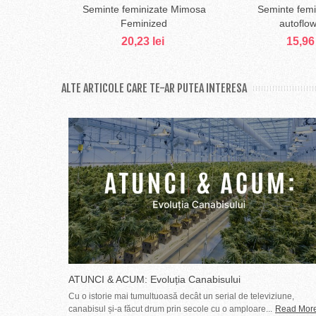
Seminte feminizate Mimosa
Seminte femi
Adaugă în coş
Adaug
Feminized
autoflow
20,23 lei
15,96 
ALTE ARTICOLE CARE TE-AR PUTEA INTERESA
ATUNCI & ACUM: Evoluția Canabisului
Cu o istorie mai tumultuoasă decât un serial de televiziune,
canabisul și-a făcut drum prin secole cu o amploare...
Read Mor