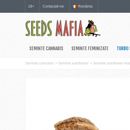
18+
Contactati-ne
România
SEMINTE CANNABIS
SEMINTE FEMINIZATE
TURBO 
Seminte cannabis
>
Seminte autoflower
>
Seminte autoflower Au