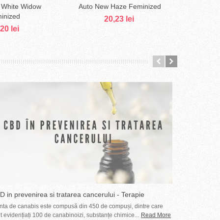
 White Widow
Auto New Haze Feminized
Seminte f
augă în coş
Adaugă în coş
inized
20,23 lei
20 lei
 in prevenirea si tratarea cancerului - Terapie
Tratamente m
mplementara de...
cunoscute
nta de canabis este compusă din 450 de compuși, dintre care
Canabisul ca 
t evidențiați 100 de canabinoizi, substanțe chimice...
Read More
deși Organizaț