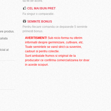
sa fiti de acord.
CEL MAI BUN PRET
Fa singur o comparatie.
SEMINTE BONUS
Pentru fiecare comanda ce depaseste 5 seminte
primesti bonus.
pre produs.
AVERTISMENT!
Sub nicio forma nu oferim
aliata
informatii despre germinizare, cultivare, etc.
Toate semintele se vand strict ca suvenire,
cial al
cadouri si pentru colectie.
Sunt ambalate frumos si original de la
producator ce confirma comercializarea lor doar
in aceste scopuri.