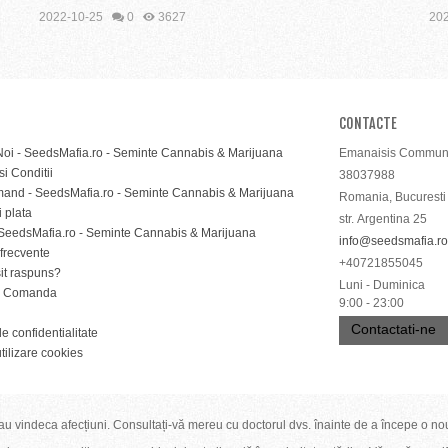
2022-10-25
0
3627
202
CONTACTE
oi - SeedsMafia.ro - Seminte Cannabis & Marijuana
Emanaisis Communi
i Conditii
38037988
nd - SeedsMafia.ro - Seminte Cannabis & Marijuana
Romania, Bucuresti
i plata
str. Argentina 25
SeedsMafia.ro - Seminte Cannabis & Marijuana
info@seedsmafia.ro
 frecvente
+40721855045
sit raspuns?
Luni - Duminica
e Comanda
9:00 - 23:00
Contactati-ne
de confidentialitate
utilizare cookies
u vindeca afecțiuni. Consultați-vă mereu cu doctorul dvs. înainte de a începe o no