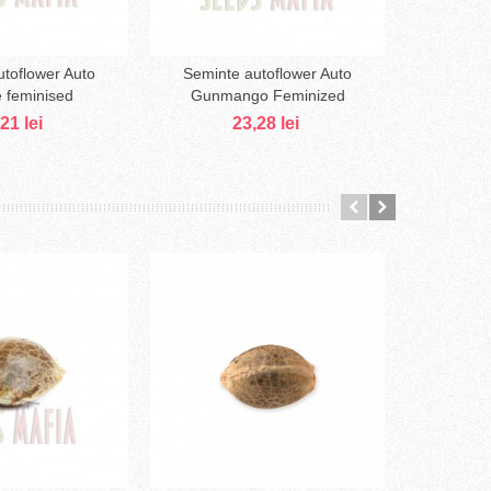
toflower Auto
Seminte autoflower Auto
Seminte au
augă în coş
Adaugă în coş
 feminised
Gunmango Feminized
21 lei
23,28 lei