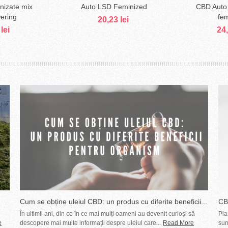
nizate mix
Auto LSD Feminized
CBD Auto
ă în coş
Adaugă în coş
Ad
ering
fem
20,23 lei
lei
24,
Cum se obține uleiul CBD: un produs cu diferite beneficii...
CBD
co
În ultimii ani, din ce în ce mai mulți oameni au devenit curioși să
Pla
e
descopere mai multe informații despre uleiul care...
Read More
sun