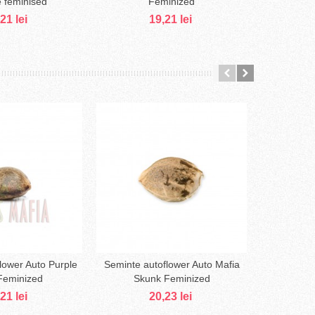
 feminised
Feminized
Soma
21 lei
19,21 lei
lower Auto Purple
Seminte autoflower Auto Mafia
Seminte 
augă în coş
Adaugă în coş
Feminized
Skunk Feminized
21 lei
20,23 lei