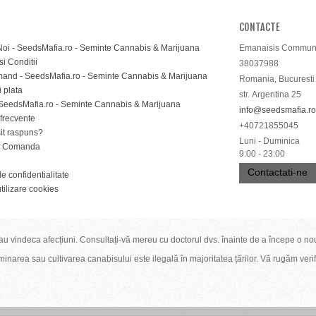
CONTACTE
oi - SeedsMafia.ro - Seminte Cannabis & Marijuana
Emanaisis Communi
i Conditii
38037988
nd - SeedsMafia.ro - Seminte Cannabis & Marijuana
Romania, Bucuresti
i plata
str. Argentina 25
SeedsMafia.ro - Seminte Cannabis & Marijuana
info@seedsmafia.ro
 frecvente
+40721855045
sit raspuns?
Luni - Duminica
e Comanda
9:00 - 23:00
Contactati-ne
de confidentialitate
utilizare cookies
u vindeca afecțiuni. Consultați-vă mereu cu doctorul dvs. înainte de a începe o no
narea sau cultivarea canabisului este ilegală în majoritatea țărilor. Vă rugăm verific