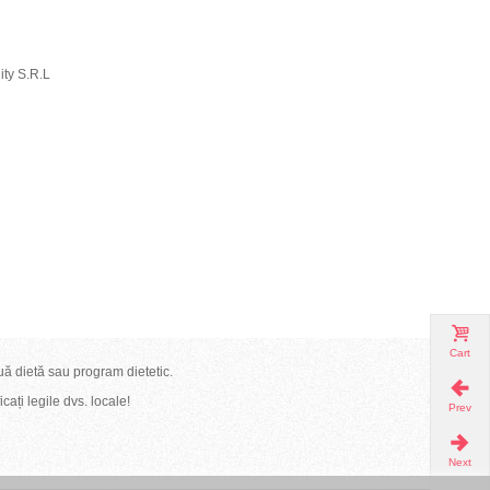
ty S.R.L
Cart
uă dietă sau program dietetic.
ați legile dvs. locale!
Prev
Next