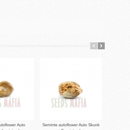
toflower Auto
Seminte autoflower Auto Skunk
Seminte
augă în coş
Adaugă în coş