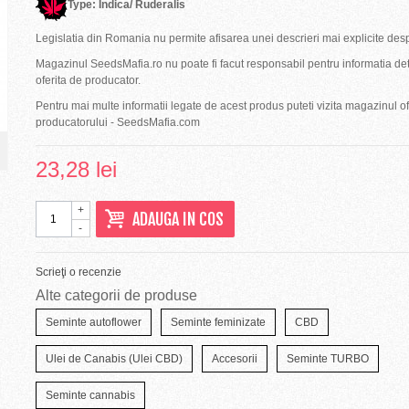
Type: Indica/ Ruderalis
Legislatia din Romania nu permite afisarea unei descrieri mai explicite des
Magazinul SeedsMafia.ro nu poate fi facut responsabil pentru informatia det
oferita de producator.
Pentru mai multe informatii legate de acest produs puteti vizita magazinul ofi
producatorului - SeedsMafia.com
23,28 lei
+
ADAUGA IN COS
-
Scrieţi o recenzie
Alte categorii de produse
Seminte autoflower
Seminte feminizate
CBD
Ulei de Canabis (Ulei CBD)
Accesorii
Seminte TURBO
Seminte cannabis