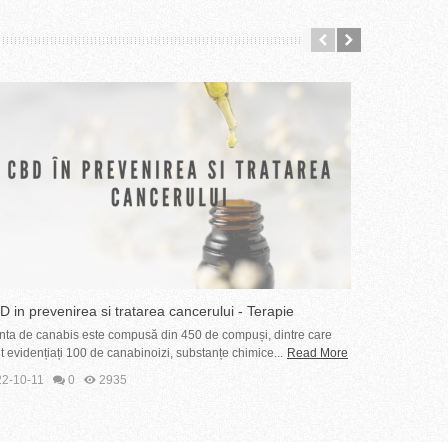
 in prevenirea si tratarea cancerului - Terapie
Tratamente m
mplementara de...
cunoscute
nta de canabis este compusă din 450 de compuși, dintre care
Canabisul ca 
t evidențiați 100 de canabinoizi, substanțe chimice...
Read More
deși Organizaț
2-10-11
0
2935
2022-08-25