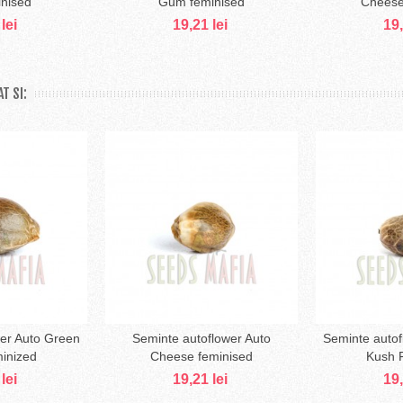
inised
Gum feminised
Cheese
lei
19,21 lei
19,
T SI:
wer Auto Green
Seminte autoflower Auto
Seminte autof
ă în coş
Adaugă în coş
Ad
minized
Cheese feminised
Kush 
lei
19,21 lei
19,