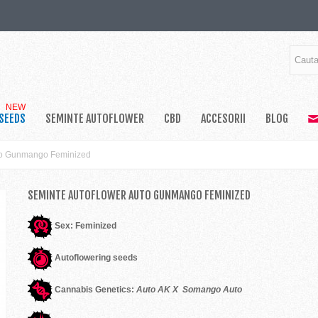
NEW
SEEDS
SEMINTE AUTOFLOWER
CBD
ACCESORII
BLOG
to Gunmango Feminized
SEMINTE AUTOFLOWER AUTO GUNMANGO FEMINIZED
Sex: Feminized
Autoflowering seeds
Cannabis Genetics:
Auto AK X Somango Auto