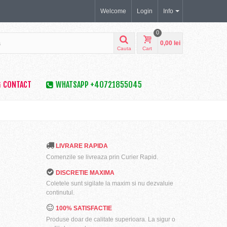
Welcome
Login
Info
0
0,00 lei
Cauta
Cart
CONTACT
WHATSAPP +40721855045
LIVRARE RAPIDA
Comenzile se livreaza prin Curier Rapid.
DISCRETIE MAXIMA
Coletele sunt sigilate la maxim si nu dezvaluie
continutul.
100% SATISFACTIE
Produse doar de calitate superioara. La sigur o