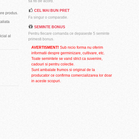
sa fiti de acord.
CEL MAI BUN PRET
pre produs.
Fa singur o comparatie.
aliata
SEMINTE BONUS
Pentru fiecare comanda ce depaseste 5 seminte
cial al
primesti bonus.
AVERTISMENT!
Sub nicio forma nu oferim
informatii despre germinizare, cultivare, etc.
Toate semintele se vand strict ca suvenire,
cadouri si pentru colectie.
Sunt ambalate frumos si original de la
producator ce confirma comercializarea lor doar
in aceste scopuri.