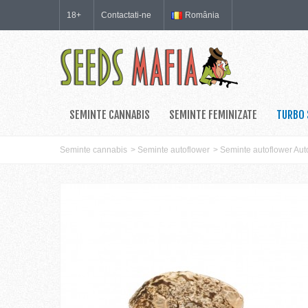
18+
Contactati-ne
România
SEMINTE CANNABIS
SEMINTE FEMINIZATE
TURBO 
Seminte cannabis
>
Seminte autoflower
>
Seminte autoflower Au