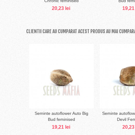
Chronic feminised
Bud fem
20,23 lei
19,21 
CLIENTII CARE AU CUMPARAT ACEST PRODUS AU MAI CUMPARA
Seminte autoflower Auto Big
Seminte autoflo
Adaugă în coş
Adaug
Bud feminised
Devil Fe
19,21 lei
20,23 