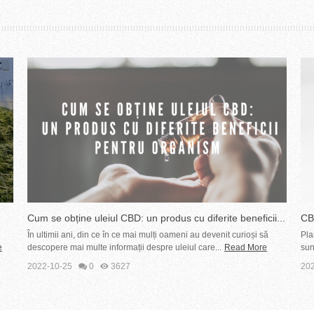
Cum se obține uleiul CBD: un produs cu diferite beneficii...
CBD
co
În ultimii ani, din ce în ce mai mulți oameni au devenit curioși să
Pla
e
descopere mai multe informații despre uleiul care...
Read More
sun
2022-10-25
0
3627
202