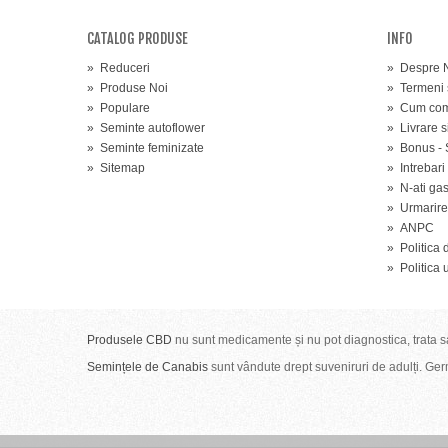
CATALOG PRODUSE
INFO
»
Reduceri
»
Despre N
»
Produse Noi
»
Termeni s
»
Populare
»
Cum coma
»
Seminte autoflower
»
Livrare s
»
Seminte feminizate
»
Bonus - 
»
Sitemap
»
Intrebari
»
N-ati ga
»
Urmarir
»
ANPC
»
Politica 
»
Politica 
Produsele CBD
nu sunt medicamente și nu pot diagnostica, trata sa
Semințele de Canabis
sunt vândute drept suveniruri de adulți. Germi