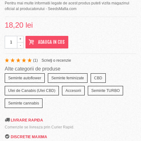
Pentru mai multe informatii legate de acest produs puteti vizita magazinul
oficial al producatorului - SeedsMafia.com
18,20 lei
+
ADAUGA IN COS
-
(
1
)
Scrieţi o recenzie
Alte categorii de produse
Seminte autoflower
Seminte feminizate
CBD
Ulei de Canabis (Ulei CBD)
Accesorii
Seminte TURBO
Seminte cannabis
LIVRARE RAPIDA
Comenzile se livreaza prin Curier Rapid.
DISCRETIE MAXIMA