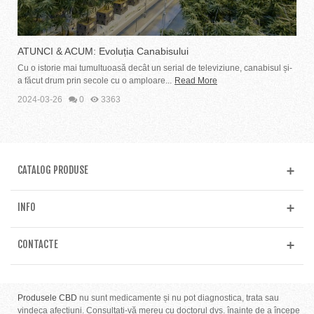
ATUNCI & ACUM: Evoluția Canabisului
Cu o istorie mai tumultuoasă decât un serial de televiziune, canabisul și-
a făcut drum prin secole cu o amploare...
Read More
2024-03-26
0
3363
CATALOG PRODUSE
INFO
CONTACTE
Produsele CBD
nu sunt medicamente și nu pot diagnostica, trata sau
vindeca afecțiuni. Consultați-vă mereu cu doctorul dvs. înainte de a începe