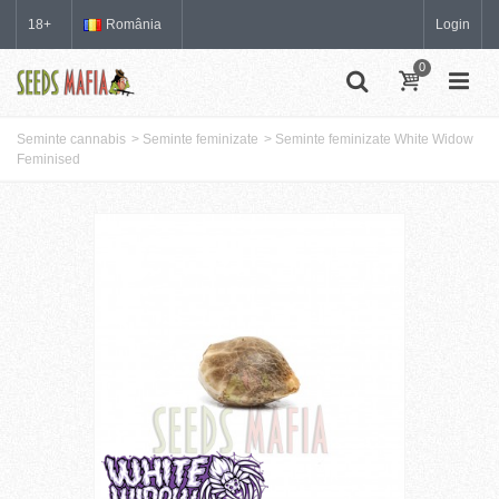
18+
România
Login
0
Seminte cannabis
>
Seminte feminizate
>
Seminte feminizate White Widow
Feminised