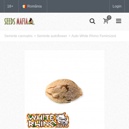
18+
România
Login
0
Seminte cannabis
>
Seminte autoflower
>
Auto White Rhino Feminized