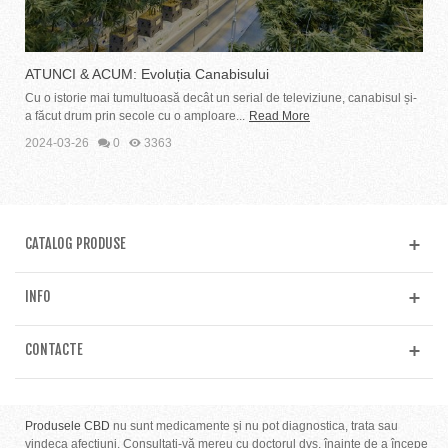
ATUNCI & ACUM: Evoluția Canabisului
Cu o istorie mai tumultuoasă decât un serial de televiziune, canabisul și-
a făcut drum prin secole cu o amploare...
Read More
2024-03-26
0
3363
CATALOG PRODUSE
INFO
CONTACTE
Produsele CBD
nu sunt medicamente și nu pot diagnostica, trata sau
vindeca afecțiuni. Consultați-vă mereu cu doctorul dvs. înainte de a începe