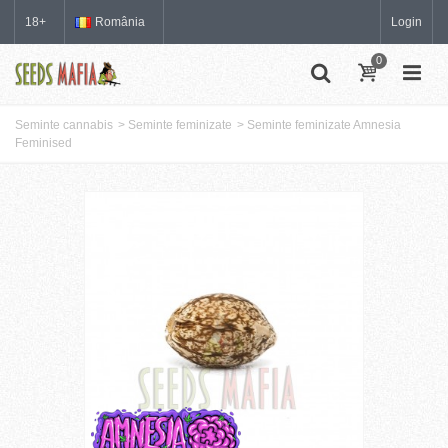
18+
România
Login
0
Seminte cannabis
>
Seminte feminizate
>
Seminte feminizate Amnesia
Feminised