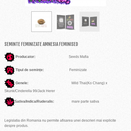
SEMINTE FEMINIZATE AMNESIA FEMINISED
Producator:
Seeds Mafia
Tipul de semințe:
Feminizate
Genele:
Wild Thai(Ko Chang) x
Skunk/Cinderella 99/Jack Herer
Sativa/Indica/Ruderalis:
mare parte sativa
Legislatia din Romania nu permite afisarea unei descrieri mai explicite
despre produs.