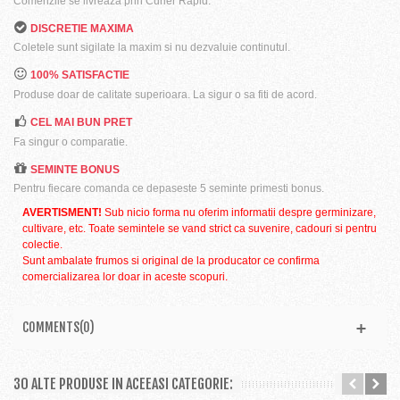
Comenzile se livreaza prin Curier Rapid.
DISCRETIE MAXIMA
Coletele sunt sigilate la maxim si nu dezvaluie continutul.
100% SATISFACTIE
Produse doar de calitate superioara. La sigur o sa fiti de acord.
CEL MAI BUN PRET
Fa singur o comparatie.
SEMINTE BONUS
Pentru fiecare comanda ce depaseste 5 seminte primesti bonus.
AVERTISMENT!
Sub nicio forma nu oferim informatii despre germinizare,
cultivare, etc. Toate semintele se vand strict ca suvenire, cadouri si pentru
colectie.
Sunt ambalate frumos si original de la producator ce confirma
comercializarea lor doar in aceste scopuri.
COMMENTS(0)
30 ALTE PRODUSE IN ACEEASI CATEGORIE: