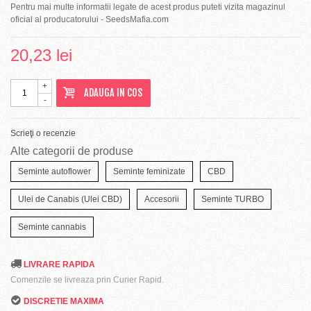
Pentru mai multe informatii legate de acest produs puteti vizita magazinul
oficial al producatorului - SeedsMafia.com
20,23 lei
+
ADAUGA IN COS
-
Scrieţi o recenzie
Alte categorii de produse
Seminte autoflower
Seminte feminizate
CBD
Ulei de Canabis (Ulei CBD)
Accesorii
Seminte TURBO
Seminte cannabis
LIVRARE RAPIDA
Comenzile se livreaza prin Curier Rapid.
DISCRETIE MAXIMA