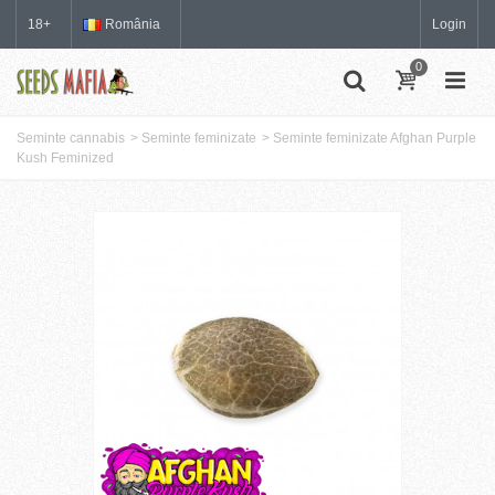
18+
România
Login
0
Seminte cannabis
>
Seminte feminizate
>
Seminte feminizate Afghan Purple
Kush Feminized