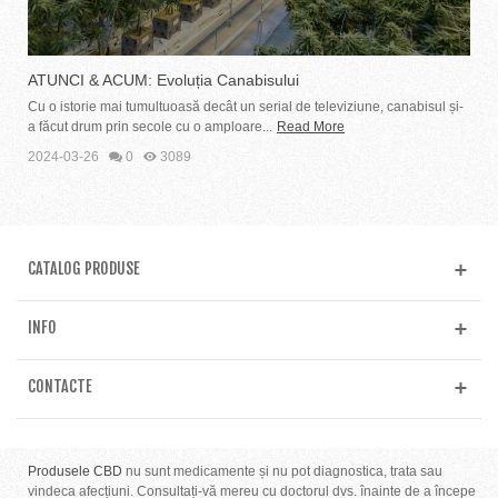
ATUNCI & ACUM: Evoluția Canabisului
Cu o istorie mai tumultuoasă decât un serial de televiziune, canabisul și-
a făcut drum prin secole cu o amploare...
Read More
2024-03-26
0
3089
CATALOG PRODUSE
INFO
CONTACTE
Produsele CBD
nu sunt medicamente și nu pot diagnostica, trata sau
vindeca afecțiuni. Consultați-vă mereu cu doctorul dvs. înainte de a începe