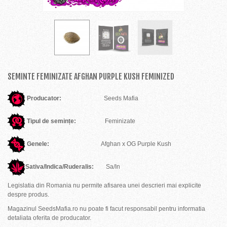
SEMINTE FEMINIZATE AFGHAN PURPLE KUSH FEMINIZED
Producator:
Seeds Mafia
Tipul de semințe:
Feminizate
Genele:
Afghan x OG Purple Kush
Sativa/Indica/Ruderalis:
Sa/In
Legislatia din Romania nu permite afisarea unei descrieri mai explicite
despre produs.
Magazinul SeedsMafia.ro nu poate fi facut responsabil pentru informatia
detaliata oferita de producator.